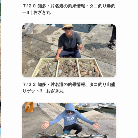
７/２０ 知多・片名港の釣果情報・タコ釣り爆釣
ー‼️｜おざき丸
７/２２ 知多・片名港の釣果情報、タコ釣り山盛
りゲット‼️｜おざき丸