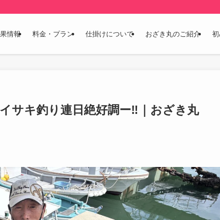
果情報
料金・プラン
仕掛けについて
おざき丸のご紹介
初
・イサキ釣り連日絶好調ー‼️｜おざき丸