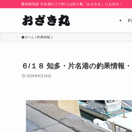
愛知南知多 片名港のフグ釣りは釣り船『おざき丸』にお任せ！
釣
ホーム
釣果情報
６/１８ 知多・片名港の釣果情報
2026年6月18日