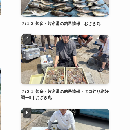
７/１３ 知多・片名港の釣果情報｜おざき丸
７/２１ 知多・片名港の釣果情報・タコ釣り絶好
調ー‼️｜おざき丸