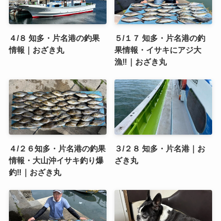
４/８ 知多・片名港の釣果
５/１７ 知多・片名港の釣
情報｜おざき丸
果情報・イサキにアジ大
漁‼️｜おざき丸
４/２６知多・片名港の釣果
３/２８ 知多・片名港｜お
情報・大山沖イサキ釣り爆
ざき丸
釣‼️｜おざき丸