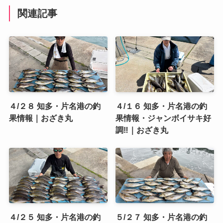
関連記事
４/２８ 知多・片名港の釣
４/１６ 知多・片名港の釣
果情報｜おざき丸
果情報・ジャンボイサキ好
調‼️｜おざき丸
４/２５ 知多・片名港の釣
５/２７ 知多・片名港の釣