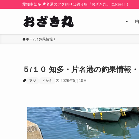
愛知南知多 片名港のフグ釣りは釣り船『おざき丸』にお任せ！
釣
ホーム
釣果情報
５/１０ 知多・片名港の釣果情報・
2026年5月10日
アジ
イサキ