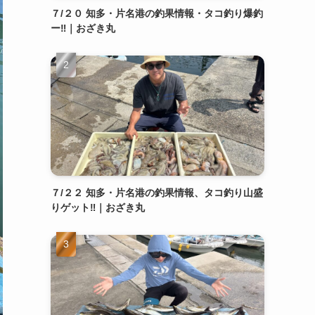
７/２０ 知多・片名港の釣果情報・タコ釣り爆釣
ー‼️｜おざき丸
７/２２ 知多・片名港の釣果情報、タコ釣り山盛
りゲット‼️｜おざき丸