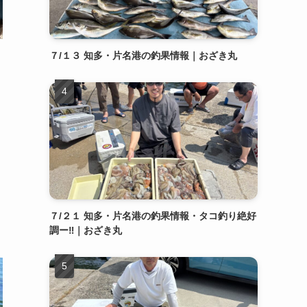
７/１３ 知多・片名港の釣果情報｜おざき丸
７/２１ 知多・片名港の釣果情報・タコ釣り絶好
調ー‼️｜おざき丸