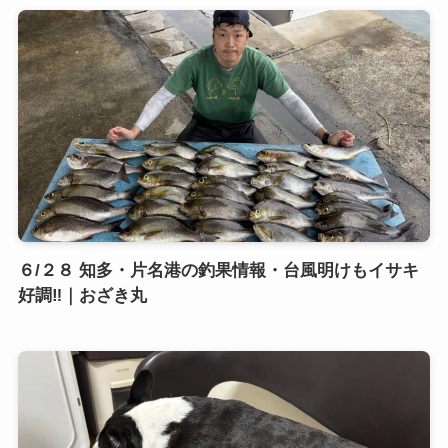
６/２８ 知多・片名港の釣果情報・台風明けもイサキ
好調‼️｜おざき丸