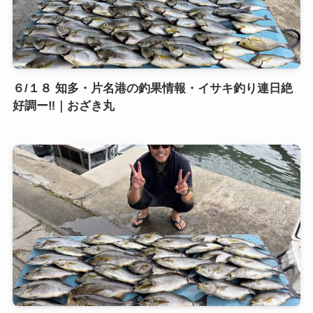
６/１８ 知多・片名港の釣果情報・イサキ釣り連日絶
好調ー‼️｜おざき丸