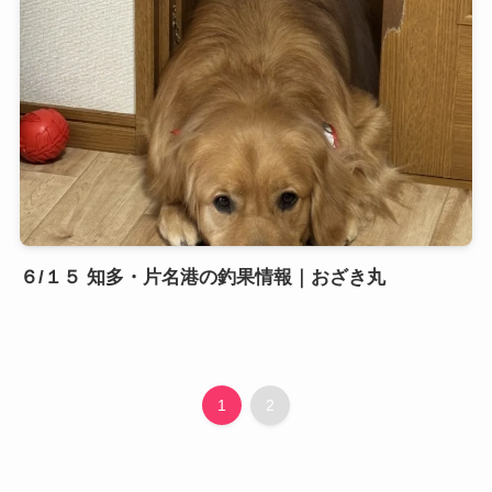
６/１５ 知多・片名港の釣果情報｜おざき丸
1
2