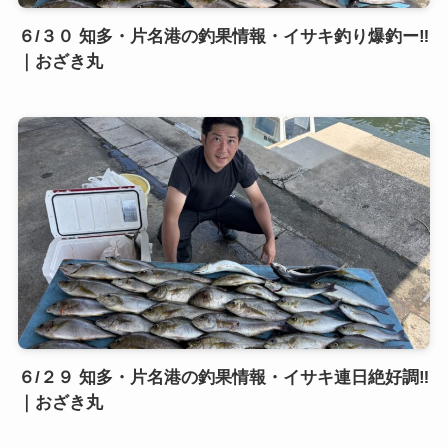
６/３０ 知多・片名港の釣果情報・イサキ釣り爆釣ー‼️
｜おざき丸
６/２９ 知多・片名港の釣果情報・イサキ連日絶好調‼️
｜おざき丸