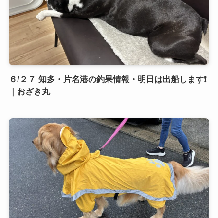
６/２７ 知多・片名港の釣果情報・明日は出船します❗️
｜おざき丸