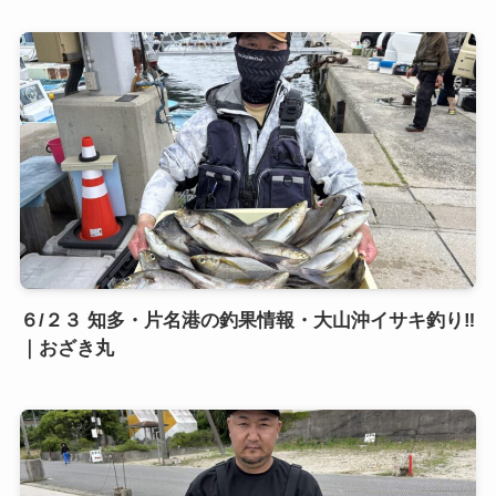
６/２３ 知多・片名港の釣果情報・大山沖イサキ釣り‼️
｜おざき丸