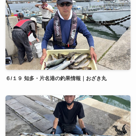
６/１９ 知多・片名港の釣果情報｜おざき丸