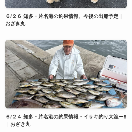
６/２６ 知多・片名港の釣果情報、今後の出船予定｜
おざき丸
６/２４ 知多・片名港の釣果情報・イサキ釣り大漁ー‼️
｜おざき丸