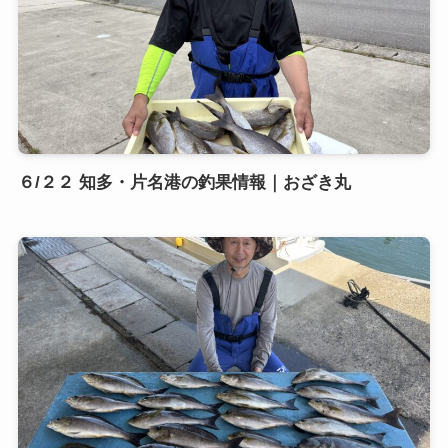
６/２２ 知多・片名港の釣果情報｜おざき丸