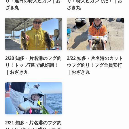
り！連日の特大ヒガン｜お
り！特大ヒガンでた！｜お
ざき丸
ざき丸
2/28 知多・片名港のフグ釣
2/22 知多・片名港のカット
り！トップ7匹で絶好調！
ウフグ釣り！フグ全員安打
｜おざき丸
｜おざき丸
2/21 知多・片名港のフグ釣